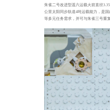
朱雀二号改进型遥六运载火箭直径3.3
公里太阳同步轨道4吨运载能力，是
等多元任务需求，并可与朱雀三号重