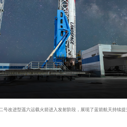
雀二号改进型遥六运载火箭进入发射阶段，展现了蓝箭航天持续提